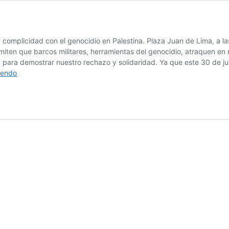
la complicidad con el genocidio en Palestina. Plaza Juan de Lima, a l
miten que barcos militares, herramientas del genocidio, atraquen en
, para demostrar nuestro rechazo y solidaridad. Ya que este 30 de jul
Ningún
yendo
puerto
para
el
genocidio