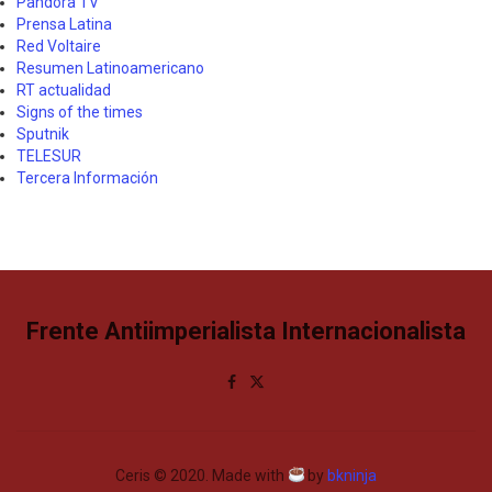
Pandora TV
Prensa Latina
Red Voltaire
Resumen Latinoamericano
RT actualidad
Signs of the times
Sputnik
TELESUR
Tercera Información
Frente Antiimperialista Internacionalista
Ceris © 2020. Made with
by
bkninja