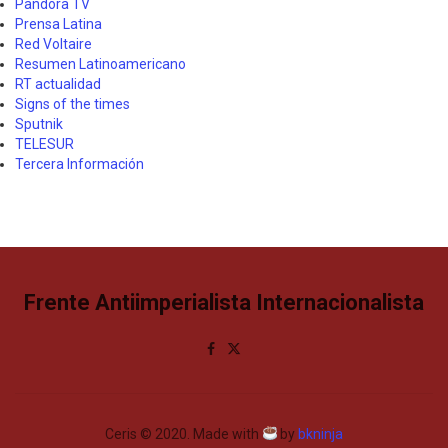
Pandora TV
Prensa Latina
Red Voltaire
Resumen Latinoamericano
RT actualidad
Signs of the times
Sputnik
TELESUR
Tercera Información
Frente Antiimperialista Internacionalista
Ceris © 2020. Made with
by
bkninja