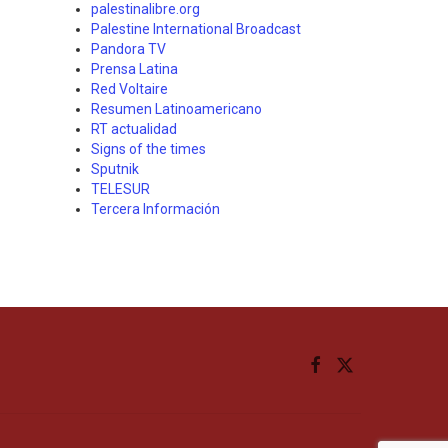
palestinalibre.org
Palestine International Broadcast
Pandora TV
Prensa Latina
Red Voltaire
Resumen Latinoamericano
RT actualidad
Signs of the times
Sputnik
TELESUR
Tercera Información