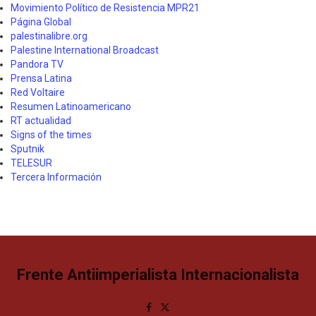
Movimiento Político de Resistencia MPR21
Página Global
palestinalibre.org
Palestine International Broadcast
Pandora TV
Prensa Latina
Red Voltaire
Resumen Latinoamericano
RT actualidad
Signs of the times
Sputnik
TELESUR
Tercera Información
Frente Antiimperialista Internacionalista