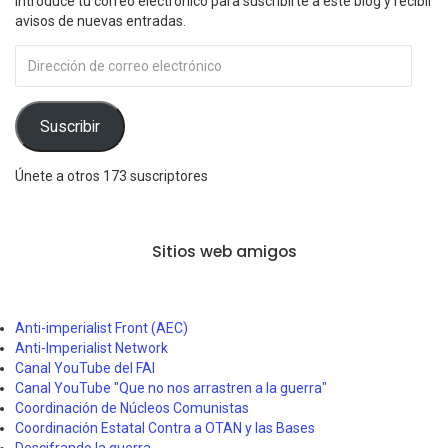
Introduce tu correo electrónico para suscribirte a este blog y recibir
avisos de nuevas entradas.
Dirección
de
correo
electrónico
Suscribir
Únete a otros 173 suscriptores
Sitios web amigos
Anti-imperialist Front (AEC)
Anti-Imperialist Network
Canal YouTube del FAI
Canal YouTube "Que no nos arrastren a la guerra"
Coordinación de Núcleos Comunistas
Coordinación Estatal Contra a OTAN y las Bases