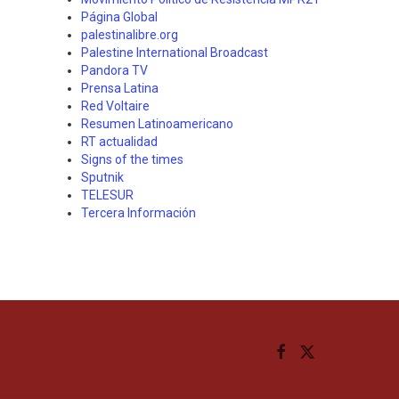
Página Global
palestinalibre.org
Palestine International Broadcast
Pandora TV
Prensa Latina
Red Voltaire
Resumen Latinoamericano
RT actualidad
Signs of the times
Sputnik
TELESUR
Tercera Información