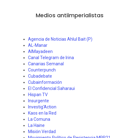
Medios antiimperialistas
Agencia de Noticias Ahlul Bait (P)
AL-Manar
AlMayadeen
Canal Telegram de Irina
Canarias Semanal
Counterpunch
Cubadebate
Cubainformación
El Confidencial Saharaui
Hispan TV
Insurgente
Investig'Action
Kaos en la Red
La Comuna
La Haine
Misión Verdad
Movimiento Político de Resistencia MPR21