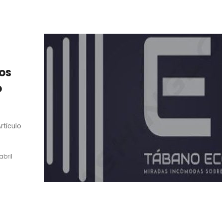
dos
o
rtículo
abril