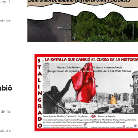
nes 7
febrero
mbió
 de la
febrero