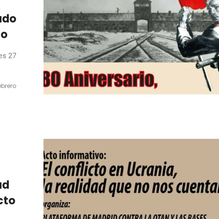
ado
to
es 27
febrero
ad
cto