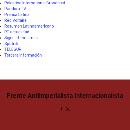
Palestine International Broadcast
Pandora TV
Prensa Latina
Red Voltaire
Resumen Latinoamericano
RT actualidad
Signs of the times
Sputnik
TELESUR
Tercera Información
Frente Antiimperialista Internacionalista