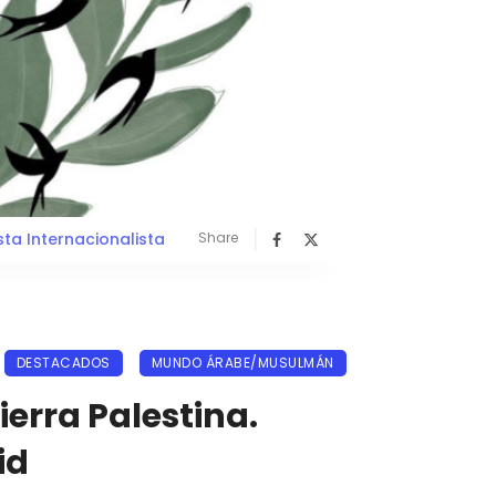
sta Internacionalista
Share
DESTACADOS
MUNDO ÁRABE/MUSULMÁN
ierra Palestina.
id