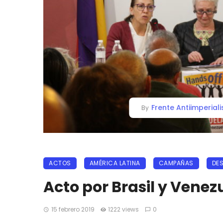
Frente Antiimperiali
By
ACTOS
AMÉRICA LATINA
CAMPAÑAS
DE
Acto por Brasil y Venez
15 febrero 2019
1222 views
0