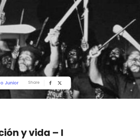
o Junior
Share
ión y vida – I