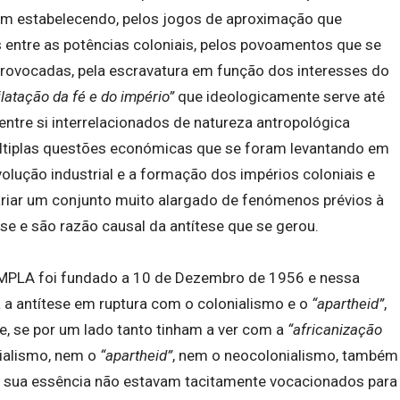
oram estabelecendo, pelos jogos de aproximação que
 entre as potências coloniais, pelos povoamentos que se
provocadas, pela escravatura em função dos interesses do
ilatação da fé e do império”
que ideologicamente serve até
ntre si interrelacionados de natureza antropológica
 múltiplas questões económicas que se foram levantando em
olução industrial e a formação dos impérios coloniais e
ariar um conjunto muito alargado de fenómenos prévios à
ese e são razão causal da antítese que se gerou.
 MPLA foi fundado a 10 de Dezembro de 1956 e nessa
a a antítese em ruptura com o colonialismo e o
“apartheid”
,
e, se por um lado tanto tinham a ver com a
“africanização
ialismo, nem o
“apartheid”
, nem o neocolonialismo, também
na sua essência não estavam tacitamente vocacionados para