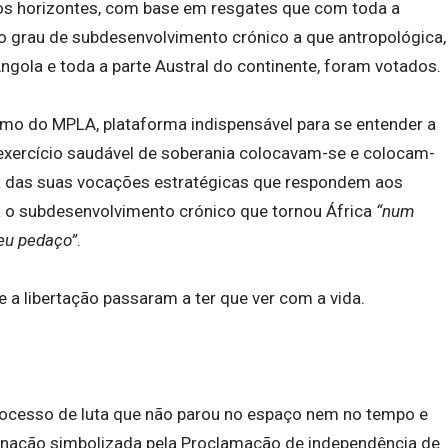
dos horizontes, com base em resgates que com toda a
a o grau de subdesenvolvimento crónico a que antropológica,
ngola e toda a parte Austral do continente, foram votados.
imo do MPLA, plataforma indispensável para se entender a
exercício saudável de soberania colocavam-se e colocam-
a das suas vocações estratégicas que respondem aos
ra o subdesenvolvimento crónico que tornou África
“num
seu pedaço”
.
e a libertação passaram a ter que ver com a vida.
rocesso de luta que não parou no espaço nem no tempo e
rminação simbolizada pela Proclamação de independência de