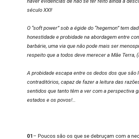
haver evidências de não se ter feito ainda a desc
século XXI!
O “soft power” sob a égide do “hegemon” tem dado
honestidade e probidade na abordagem entre contr
barbárie, uma via que não pode mais ser menospr
respeito que a todos deve merecer a Mãe Terra, (
A probidade escapa entre os dedos dos que são l
contraditórios, capaz de fazer a leitura das razõe
sentidos que tanto têm a ver com a perspectiva g
estados e os povos!…
01
– Poucos são os que se debruçam com a nece