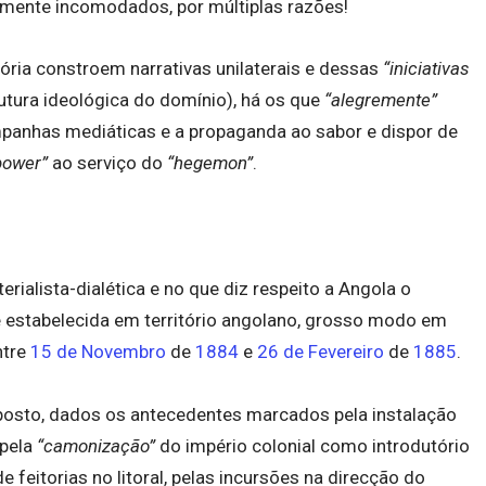
amente incomodados, por múltiplas razões!
ória constroem narrativas unilaterais e dessas
“iniciativas
utura ideológica do domínio), há os que
“alegremente”
panhas mediáticas e a propaganda ao sabor e dispor de
power”
ao serviço do
“hegemon”
.
erialista-dialética e no que diz respeito a Angola o
 estabelecida em território angolano, grosso modo em
ntre
15 de Novembro
de
1884
e
26 de Fevereiro
de
1885
.
posto, dados os antecedentes marcados pela instalação
 pela
“camonização”
do império colonial como introdutório
e feitorias no litoral, pelas incursões na direcção do