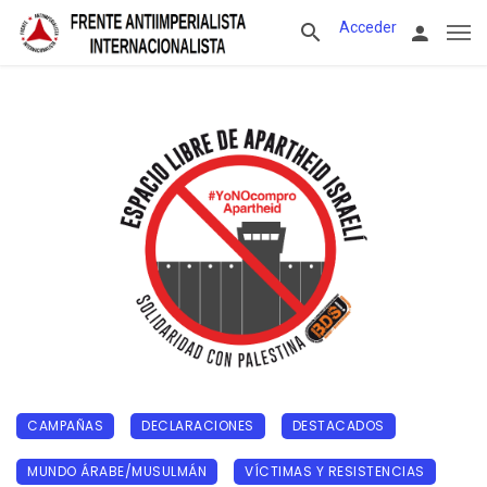
Acceder
CAMPAÑAS
DECLARACIONES
DESTACADOS
MUNDO ÁRABE/MUSULMÁN
VÍCTIMAS Y RESISTENCIAS