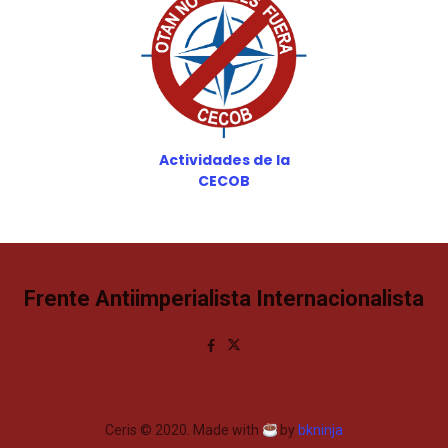
Actividades de la
CECOB
Frente Antiimperialista Internacionalista
Ceris © 2020. Made with
by
bkninja