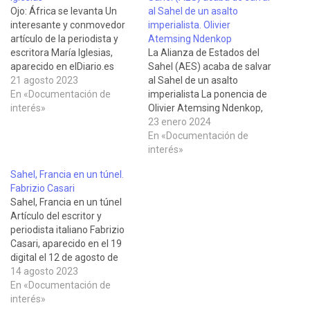
Ojo: África se levanta Un
al Sahel de un asalto
interesante y conmovedor
imperialista. Olivier
artículo de la periodista y
Atemsing Ndenkop
escritora María Iglesias,
La Alianza de Estados del
aparecido en elDiario.es
Sahel (AES) acaba de salvar
Andalucía el 18 de agosto
21 agosto 2023
al Sahel de un asalto
de 2023, que obliga al lector
En «Documentación de
imperialista La ponencia de
a mirar de frente a la
interés»
Olivier Atemsing Ndenkop,
tragedia de la inmigración
Licenciado en Filosofía y
23 enero 2024
africana hacia la UE, más
Comunicación y director de
En «Documentación de
allá de los discursos
varios periódicos africanos,
interés»
compasivos…
en las Jornadas Virtuales de
Sahel, Francia en un túnel.
La Comuna sobre
Fabrizio Casari
Transformaciones en el
Sahel, Francia en un túnel
Sahel, traducido al
Artículo del escritor y
castellano por Alex…
periodista italiano Fabrizio
Casari, aparecido en el 19
digital el 12 de agosto de
2023, en el que hace un
14 agosto 2023
análisis de las dificultades
En «Documentación de
que encontrará Francia para
interés»