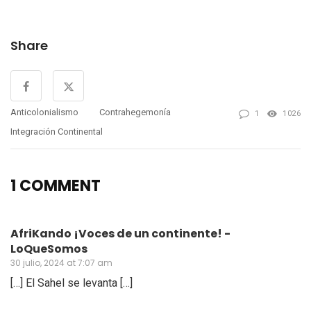
emprender acciones
militares, directas o
interpuestas, contra Níger.
Share
París siente el dedo en…
Anticolonialismo
Contrahegemonía
1
1026
Integración Continental
1 COMMENT
AfriKando ¡Voces de un continente! -
LoQueSomos
30 julio, 2024 at 7:07 am
[…] El Sahel se levanta […]