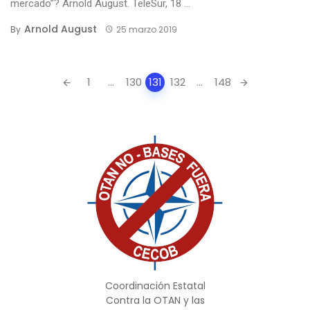
mercado”? Arnold August. TeleSur, 18 ...
Arnold August
By
25 marzo 2019
Posts
1
...
130
131
132
...
148
navigation
Coordinación Estatal
Contra la OTAN y las