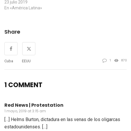
23 julio 2019
En «América Latina»
Share
1
870
Cuba
EEUU
1 COMMENT
Red News | Protestation
1 mayo, 2019 at 3:15 am
[…] Helms Burton, dictadura en las venas de los oligarcas
estadounidenses. […]