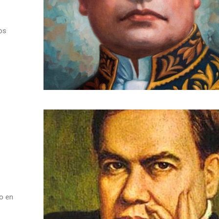
os
o en