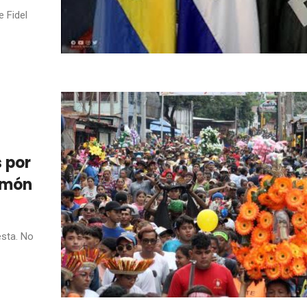
 Fidel
s por
amón
esta. No