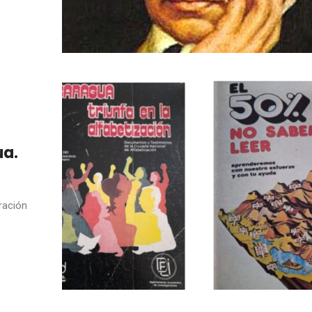
ua.
ración