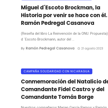
Miguel d´Escoto Brockman, la
Historia por venir se hace con él.
Ramón Pedregal Casanova
(Reseña del libro La Reinvención de la ONU. Propuesta)
d ´Escoto Brockmann, autor del ...
Ramón Pedregal Casanova
By
21 agosto 2023
CAMPAÑA SOLIDARIDAD CON NICARAGUA
Conmemoración del Natalicio de
Comandante Fidel Castro y del
Comandante Tomás Borge
Nuestros compañeros Marian García Ramos y Ramón