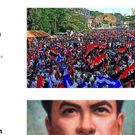
n
os
n