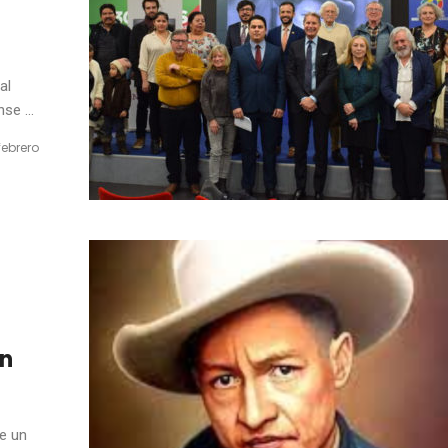
al
se ...
febrero
ón
e un