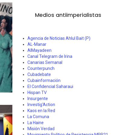
Medios antiimperialistas
Agencia de Noticias Ahlul Bait (P)
AL-Manar
AlMayadeen
Canal Telegram de Irina
Canarias Semanal
Counterpunch
Cubadebate
Cubainformación
El Confidencial Saharaui
Hispan TV
Insurgente
Investig'Action
Kaos en la Red
La Comuna
La Haine
Misión Verdad
Movimiento Político de Resistencia MPR21