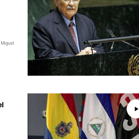
 Miguel
l