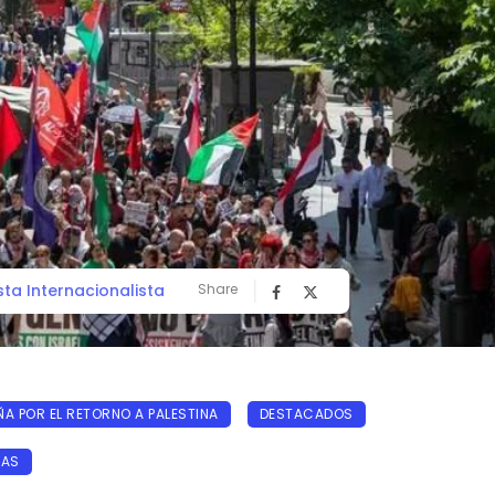
sta Internacionalista
Share
A POR EL RETORNO A PALESTINA
DESTACADOS
IAS