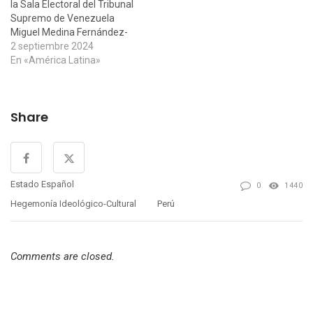
la Sala Electoral del Tribunal
Supremo de Venezuela
Miguel Medina Fernández-
Aceytuno, abogado y
2 septiembre 2024
colaborador de Hojas de
En «América Latina»
Debate, publica la siguiente
serie de análisis del intento
golpista de la oposición
Share
venezolana durante el
proceso electoral reciente:
Los ataques terroristas,
cibernéticos y…
Estado Español
0
1440
Hegemonía Ideológico-Cultural
Perú
Comments are closed.