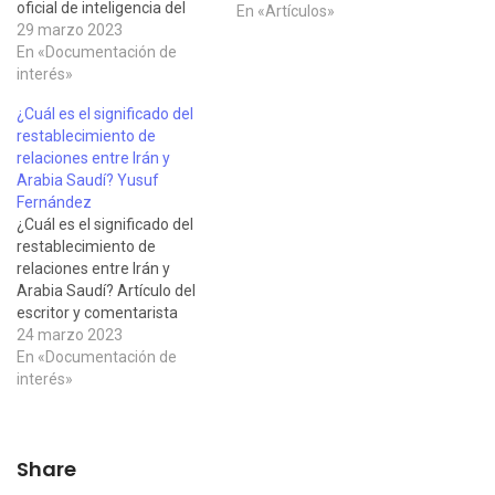
oficial de inteligencia del
En «Artículos»
Cuerpo de Marines de los
29 marzo 2023
EE. UU. Scott Ritter,
En «Documentación de
publicado por El Espía Digital
interés»
el 26 de marzo,
¿Cuál es el significado del
comentando el giro radical
restablecimiento de
en las alianzas en Medio
relaciones entre Irán y
Oriente, que dejan…
Arabia Saudí? Yusuf
Fernández
¿Cuál es el significado del
restablecimiento de
relaciones entre Irán y
Arabia Saudí? Artículo del
escritor y comentarista
hispano-musulmán Yusuf
24 marzo 2023
Fernández, publicado en Al
En «Documentación de
Manar en español el 14 de
interés»
marzo de 2023, en el que
profundiza en las
consecuencias del acuerdo
Share
alcanzado entre Irán y
Arabia Saudita, con la…