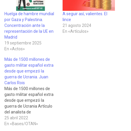
Huelga de hambre mundial
A seguir así, valientes. El
por Gaza y Palestina.
lince
Concentración ante la
21 agosto 2024
representación de la UE en
En «Artículos»
Madrid
19 septiembre 2025
En «Actos»
Más de 1500 millones de
gasto militar español extra
desde que empezó la
guerra de Ucrania. Juan
Carlos Rois
Más de 1500 millones de
gasto militar español extra
desde que empezó la
guerra de Ucrania Artículo
del analista de
presupuestos militares
25 abril 2022
Juan Carlos Rois publicado
En «Bases/OTAN»
por el Grupo Antimilitarista