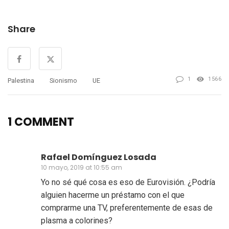
Tortuga el 18 de abril de
2022 en el que analiza el
Share
incremento desmesurado
de los presupuestos de
defensa acordados…
1
1566
Palestina
Sionismo
UE
1 COMMENT
Rafael Domínguez Losada
10 mayo, 2019 at 10:55 am
Yo no sé qué cosa es eso de Eurovisión. ¿Podría
alguien hacerme un préstamo con el que
comprarme una TV, preferentemente de esas de
plasma a colorines?