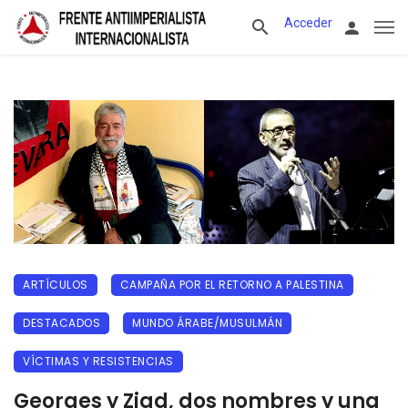
Acceder
ARTÍCULOS
CAMPAÑA POR EL RETORNO A PALESTINA
DESTACADOS
MUNDO ÁRABE/MUSULMÁN
VÍCTIMAS Y RESISTENCIAS
Georges y Ziad, dos nombres y una