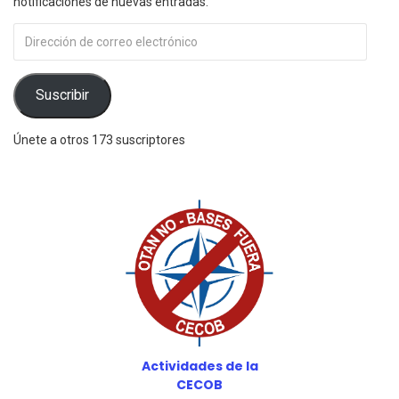
notificaciones de nuevas entradas.
Dirección
de
correo
electrónico
Suscribir
Únete a otros 173 suscriptores
Actividades de la
CECOB