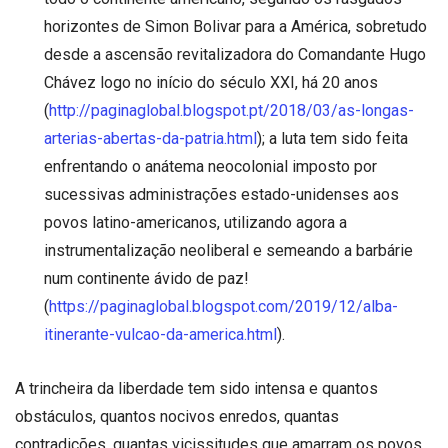
horizontes de Simon Bolivar para a América, sobretudo
desde a ascensão revitalizadora do Comandante Hugo
Chávez logo no início do século XXI, há 20 anos
(
http://paginaglobal.blogspot.pt/2018/03/as-longas-
arterias-abertas-da-patria.html
); a luta tem sido feita
enfrentando o anátema neocolonial imposto por
sucessivas administrações estado-unidenses aos
povos latino-americanos, utilizando agora a
instrumentalização neoliberal e semeando a barbárie
num continente ávido de paz!
(
https://paginaglobal.blogspot.com/2019/12/alba-
itinerante-vulcao-da-america.html
).
A trincheira da liberdade tem sido intensa e quantos
obstáculos, quantos nocivos enredos, quantas
contradições, quantas vicissitudes que amarram os povos