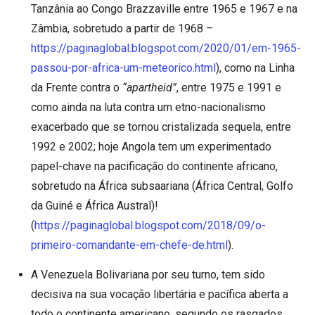
Tanzânia ao Congo Brazzaville entre 1965 e 1967 e na
Zâmbia, sobretudo a partir de 1968 –
https://paginaglobal.blogspot.com/2020/01/em-1965-
passou-por-africa-um-meteorico.html
), como na Linha
da Frente contra o
“apartheid”
, entre 1975 e 1991 e
como ainda na luta contra um etno-nacionalismo
exacerbado que se tornou cristalizada sequela, entre
1992 e 2002; hoje Angola tem um experimentado
papel-chave na pacificação do continente africano,
sobretudo na África subsaariana (África Central, Golfo
da Guiné e África Austral)!
(
https://paginaglobal.blogspot.com/2018/09/o-
primeiro-comandante-em-chefe-de.html
).
A Venezuela Bolivariana por seu turno, tem sido
decisiva na sua vocação libertária e pacífica aberta a
todo o continente americano, segundo os rasgados