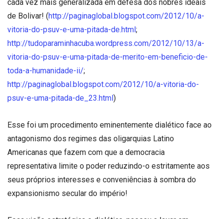
cada vez mais generalizada em defesa dos nobres ideais
de Bolivar! (
http://paginaglobal.blogspot.com/2012/10/a-
vitoria-do-psuv-e-uma-pitada-de.html
;
http://tudoparaminhacuba.wordpress.com/2012/10/13/a-
vitoria-do-psuv-e-uma-pitada-de-merito-em-beneficio-de-
toda-a-humanidade-ii/
;
http://paginaglobal.blogspot.com/2012/10/a-vitoria-do-
psuv-e-uma-pitada-de_23.html
)
Esse foi um procedimento eminentemente dialético face ao
antagonismo dos regimes das oligarquias Latino
Americanas que fazem com que a democracia
representativa limite o poder reduzindo-o estritamente aos
seus próprios interesses e conveniências à sombra do
expansionismo secular do império!