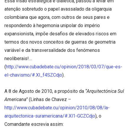
Essa visão estratégica e dialética, passou a levar em
atenção sobretudo o papel avassalado da oligarquia
colombiana que agora, com outros de seus pares e
respondendo à hegemonia unipolar do império
expansionista, impõe desafios de elevados riscos em
termos dos novos conceitos de guerras de geometria
variável e da transversalidade dos fenómenos
neoliberais!…
(
http://www.cubadebate.cu/opinion/2018/03/07/que-es-
el-chavismo/#.Xl_f4SZCdjo
).
A 8 de Agosto de 2010, a propósito da
“Arquitectónica Sul
Americana”
(Linhas de Chavez –
http://www.cubadebate.cu/opinion/2010/08/08/la-
arquitectonica-suramericana/#.Xl1-GCZCdjo
), o
Comandante escrevia assim: