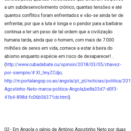
a um subdesenvolvimento crónico, quantas tensões e até
quantos conflitos foram enfrentados e vão-se ainda ter de
enfrentar, por que a luta é longa e o pendor para a barbárie
continua a ter um peso de tal ordem que a civilização
humana tarda, ainda que o homem, com mais de 7.000
milhões de seres em vida, comece a estar à beira do
abismo enquanto espécie em risco de desaparecer!…
(
http://www.cubadebate.cu/opinion/2018/03/05/chavez-
por-siempre/#.Xl_hnyZCdjo
;
http://m.portalangop.co.ao/angola/pt_pt/noticias/politica/2
Agostinho-Neto-marca-politica-Angola,be8a33d7-d0f3-
41b4-898d-fc06b56371cb.html
).
02- Em Angola o génio de António Agostinho Neto por duas