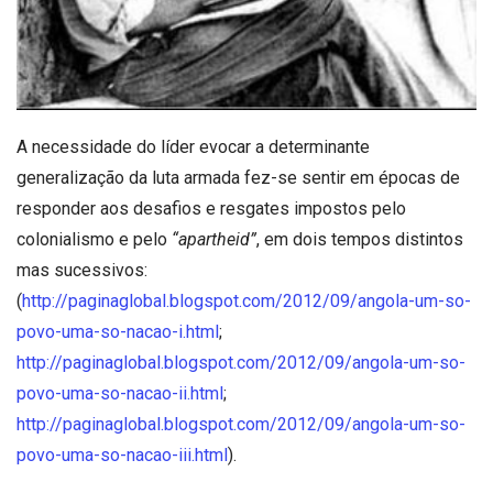
A necessidade do líder evocar a determinante
generalização da luta armada fez-se sentir em épocas de
responder aos desafios e resgates impostos pelo
colonialismo e pelo
“apartheid”
, em dois tempos distintos
mas sucessivos:
(
http://paginaglobal.blogspot.com/2012/09/angola-um-so-
povo-uma-so-nacao-i.html
;
http://paginaglobal.blogspot.com/2012/09/angola-um-so-
povo-uma-so-nacao-ii.html
;
http://paginaglobal.blogspot.com/2012/09/angola-um-so-
povo-uma-so-nacao-iii.html
).