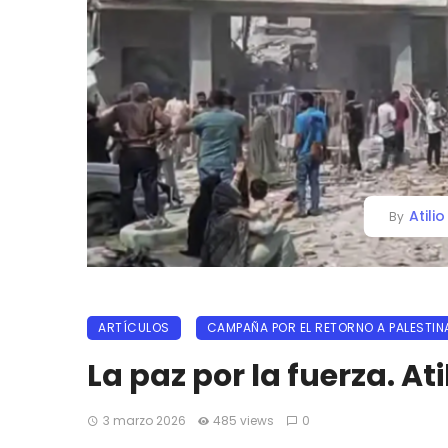
Atili
By
ARTÍCULOS
CAMPAÑA POR EL RETORNO A PALESTIN
La paz por la fuerza. At
3 marzo 2026
485 views
0