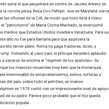
egundo sería el que perpetrara en contra de Jacobo Arbenz en
 la corona persa, Reza Ciro Pahlaví , vive en Maryland, cerc
an las oficinas de la CIA, de modo que todo está a mano.
en el “patriotismo” de María Corina Machado, la inverosímil
os medios que Estados Unidos invadiera Venezuela. Para su
ente año no fue para llamarla para que asumiera la
iscreto tercer plano. Roma no paga traidores, dicen, y
p. Volviendo al caso iraní, el príncipe heredero aplaudió
as a sacarse de encima al “régimen de los ayatolas». Su
orque los mayores recuerdan muy bien que la monarquía
la interminable de encarcelamientos, exilios, torturas y
zas del país, sobre todo el petróleo, en manos
 régimen en 1979 contó con un impresionante nivel de apoyo
dad de su padre. Parece poco probable que el hijo pueda
ización popular.