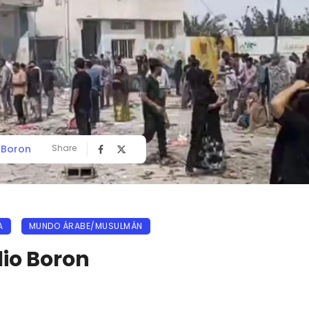
o Boron
Share
A
MUNDO ÁRABE/MUSULMÁN
ilio Boron