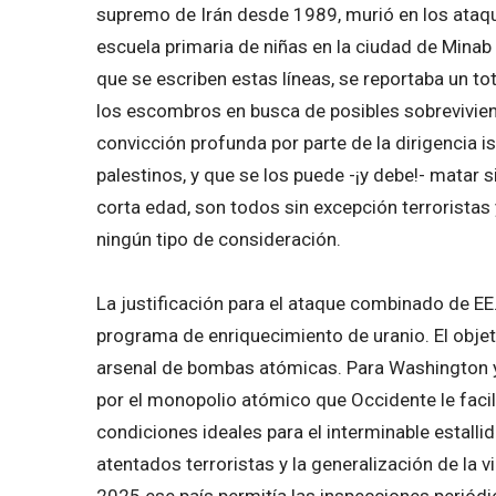
supremo de Irán desde 1989, murió en los ataque
escuela primaria de niñas en la ciudad de Minab
que se escriben estas líneas, se reportaba un t
los escombros en busca de posibles sobrevivient
convicción profunda por parte de la dirigencia isr
palestinos, y que se los puede -¡y debe!- matar 
corta edad, son todos sin excepción terroristas
ningún tipo de consideración.
La justificación para el ataque combinado de EE.
programa de enriquecimiento de uranio. El objet
arsenal de bombas atómicas. Para Washington y 
por el monopolio atómico que Occidente le facili
condiciones ideales para el interminable estalli
atentados terroristas y la generalización de la v
2025 ese país permitía las inspecciones periódi