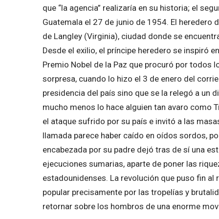
que “la agencia” realizaría en su historia; el s
Guatemala el 27 de junio de 1954. El heredero de
de Langley (Virginia), ciudad donde se encuentr
Desde el exilio, el príncipe heredero se inspiró 
Premio Nobel de la Paz que procuró por todos l
sorpresa, cuando lo hizo el 3 de enero del corri
presidencia del país sino que se la relegó a un d
mucho menos lo hace alguien tan avaro como Trum
el ataque sufrido por su país e invitó a las mas
llamada parece haber caído en oídos sordos, p
encabezada por su padre dejó tras de sí una este
ejecuciones sumarias, aparte de poner las rique
estadounidenses. La revolución que puso fin al
popular precisamente por las tropelías y brutali
retornar sobre los hombros de una enorme movil