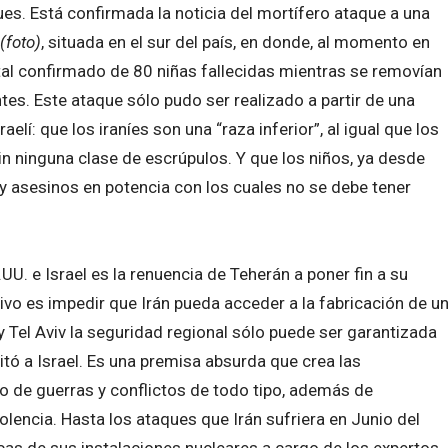
s. Está confirmada la noticia del mortífero ataque a una
(foto)
, situada en el sur del país, en donde, al momento en
otal confirmado de 80 niñas fallecidas mientras se removían
es. Este ataque sólo pudo ser realizado a partir de una
aelí: que los iraníes son una “raza inferior”, al igual que los
sin ninguna clase de escrúpulos. Y que los niños, ya desde
 y asesinos en potencia con los cuales no se debe tener
UU. e Israel es la renuencia de Teherán a poner fin a su
ivo es impedir que Irán pueda acceder a la fabricación de u
Tel Aviv la seguridad regional sólo puede ser garantizada
tó a Israel. Es una premisa absurda que crea las
do de guerras y conflictos de todo tipo, además de
iolencia. Hasta los ataques que Irán sufriera en Junio del
cas de sus instalaciones nucleares a cargo de los expertos