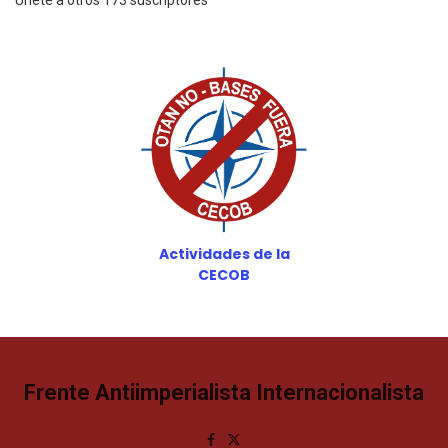
Únete a otros 173 suscriptores
Actividades de la
CECOB
Frente Antiimperialista Internacionalista