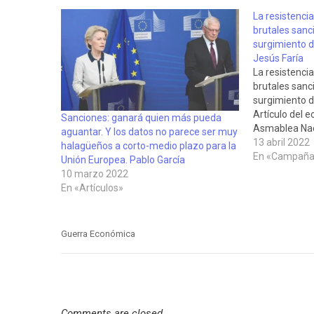
La resistencia
brutales sanc
surgimiento d
Jesús Faría
La resistencia
brutales sanc
surgimiento d
Artículo del 
Sanciones: ganará quien más pueda
Asmablea Nac
aguantar. Y los datos no parece ser muy
Faría, apare
13 abril 2022
halagüeños a corto-medio plazo para la
Latinioameric
En «Campaña 
Unión Europea. Pablo García
en el que anal
10 marzo 2022
tras la…
En «Artículos»
Guerra Económica
Comments are closed.