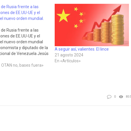
 de Rusia frente a las
iones de EE.UU-UE y el
el nuevo orden mundial.
 de Rusia frente a las
iones de EE.UU-UE y el
el nuevo orden mundial
economista y diputado de la
A seguir así, valientes. El lince
ional de Venezuela Jesús
21 agosto 2024
cido en Resumen
En «Artículos»
ano el 10 de abrill de 2022
OTAN no, bases fuera»
iza la situación geopolítica
0
85