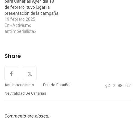
para Canarias Ayer, día 18
de febrero, tuvo lugar la
presentación de la campaña
por un Estatuto de
19 febrero 2025
Neutralidad para Canarias
En «Activismo
avalada por la firma de un
antiimperialista»
amplio conjunto de
personas representativas
de los más diversos
Share
sectores de la sociedad
canaria. Según…
Antiimperialismo
Estado Español
0
427
Neutralidad De Canarias
Comments are closed.