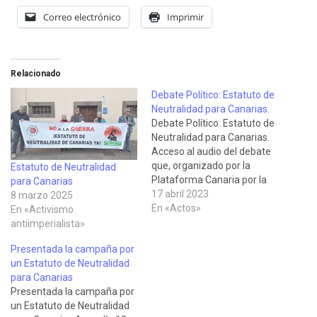
Correo electrónico
Imprimir
Relacionado
Debate Político: Estatuto de
Neutralidad para Canarias.
Debate Político: Estatuto de
Neutralidad para Canarias.
Acceso al audio del debate
que, organizado por la
Estatuto de Neutralidad
Plataforma Canaria por la
para Canarias
Paz, Contra la OTAN y por la
17 abril 2023
8 marzo 2025
Neutralidad de Canarias, se
En «Actos»
En «Activismo
celebró en el Centro de
antiimperialista»
Estudios Sociales Franchy y
Presentada la campaña por
Roca de Las Palmas de Gran
un Estatuto de Neutralidad
Canaria, al que habían…
para Canarias
Presentada la campaña por
un Estatuto de Neutralidad