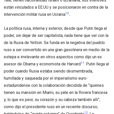
Yale, tienen nacionalidad israelí o ucraniana, sus intereses
están vinculados a EE.UU y se posicionaron en contra de la
10
intervención militar rusa en Ucrania
.
La política rusa, interna y exterior, desde que Putin llega al
poder, sin dejar de ser capitalista, nada tiene que ver con la
de la Rusia de Yeltsin. Se funda en la negativa del pueblo
ruso a ser convertido en una gran gasolinera en medio de la
estepa e irrelevante en otros aspectos como dijo un ex
11
asesor de Obama y economista de Harvard
. Putin llega al
poder cuando Rusia estaba siendo desmembrada,
humillada y saqueada por el imperialismo euro-
estadunidense con la colaboración decidida de “quienes
tienen su mansión en Miami, su yate en la Riviera francesa
y, lo que es peor, su corazón y su cabeza también alli”,
como dijo el presidente ruso en un reciente discurso,
12
tratándoles de “quinta columna” de Occidente
. La