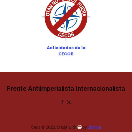
Actividades de la
CECOB
Frente Antiimperialista Internacionalista
Ceris © 2020. Made with
by
bkninja