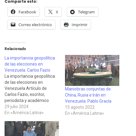
Comparte esto:
Facebook
X
Telegram
Correo electrónico
Imprimir
Relacionado
La importancia geopolítica
de las elecciones en
Venezuela. Carlos Fazio
La importancia geopolítica
de las elecciones en
Venezuela Artículo de
Maniobras conjuntas de
Carlos Fazio, escritor,
China, Rusia e Irán en
periodista y académico
Venezuela. Pablo Gracía
uruguayo residente en
29 julio 2024
15 agosto 2022
México, publicado en
En «América Latina»
En «América Latina»
Observatorio de la Crisis el
28 de julio de 2024. La
elección presidencial de