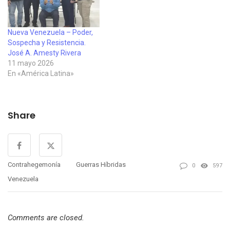
Venezuela de este domingo
tiene gran importancia
estratégica y geopolítica
para América Latina. Con…
Nueva Venezuela – Poder,
Sospecha y Resistencia.
José A. Amesty Rivera
11 mayo 2026
En «América Latina»
Share
Contrahegemonía
Guerras Híbridas
0
597
Venezuela
Comments are closed.