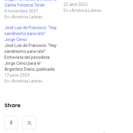
NICARAGUENSE. Carlos
22 abril 2023
Carlos Fonseca Terán
Donatto*. La Paz, es una
En «América Latina»
4 noviembre 2021
condición básica para que
En «América Latina»
los pueblos avancen y
José Luis de Francisco: “Hay
progresen. Esta premisa, el
sandinismo para rato”.
hermano País de Nicaragua
Jorge Cenci
y, particularmente…
José Luis de Francisco: “Hay
sandinismo para rato”
Entrevista del periodista
Jorge Cenci para el
Argentino Diario, publicada
el 2 de junio de 2023, al
12 junio 2023
escritor José Luis de
En «América Latina»
Francisco, autor del libro
“Nicaragua, una Revolución
Viva”, en el que aborda la
Share
realidad social y el gobierno
de Nicaragua, explorando…