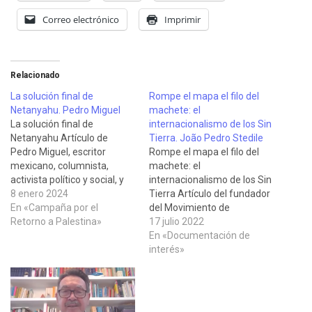
Correo electrónico
Imprimir
Relacionado
La solución final de
Rompe el mapa el filo del
Netanyahu. Pedro Miguel
machete: el
La solución final de
internacionalismo de los Sin
Netanyahu Artículo de
Tierra. João Pedro Stedile
Pedro Miguel, escritor
Rompe el mapa el filo del
mexicano, columnista,
machete: el
activista político y social, y
internacionalismo de los Sin
militante del partido
8 enero 2024
Tierra Artículo del fundador
Morena, publicado en la
En «Campaña por el
del Movimiento de
Jornada el 5 de enero de
Retorno a Palestina»
Trabajadores Rurales sin
17 julio 2022
2023, en el que describe los
Tierra (MST), de Vía
En «Documentación de
pasos que avanza el
Campesina y del Frente
interés»
régimen sionista hacia el
Popular de Brasil João
exterminio de la población
Pedro Stedile, publicado por
palestina como…
la Agencia Latinoamericana
de Información el 13 de julio