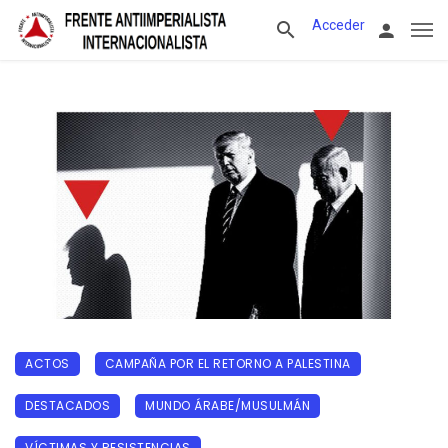
Acceder
ACTOS
CAMPAÑA POR EL RETORNO A PALESTINA
DESTACADOS
MUNDO ÁRABE/MUSULMÁN
VÍCTIMAS Y RESISTENCIAS