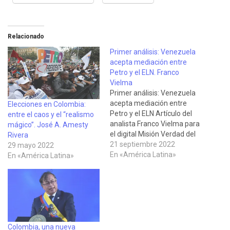
Relacionado
Primer análisis: Venezuela
acepta mediación entre
Petro y el ELN. Franco
Vielma
Primer análisis: Venezuela
acepta mediación entre
Elecciones en Colombia:
Petro y el ELN Artículo del
entre el caos y el “realismo
analista Franco Vielma para
mágico”. José A. Amesty
el digital Misión Verdad del
Rivera
14 de septiembre, en el que
21 septiembre 2022
29 mayo 2022
señala la oportunidad que
En «América Latina»
En «América Latina»
se abre para abordar la paz
de manera integral,
contando con el apoyo
venezolano, una vez caído
en descrédito…
Colombia, una nueva