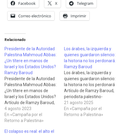
Facebook
X
Telegram
Correo electrónico
Imprimir
Relacionado
Presidente de la Autoridad
Los árabes, la izquierda y
Palestina Mahmoud Abbas:
quienes guardaron silencio:
¿Un títere en manos de
la historia no los perdonará.
Israel y los Estados Unidos?
Ramzy Baroud
Ramzy Baroud
Los árabes, la izquierda y
Presidente de la Autoridad
quienes guardaron silencio:
Palestina Mahmoud Abbas:
la historia no los perdonará
¿Un títere en manos de
Artículo de Ramzy Baroud,
Israel y los Estados Unidos?
periodista palestino-
Artículo de Ramzy Baroud,
norteamericano, escritor y
21 agosto 2025
periodista palestino-
4 agosto 2023
editor del Palestine
En «Campaña por el
norteamericano, editor del
En «Campaña por el
Chronicle, investigador
Retorno a Palestina»
Palestine Chronicle y que ha
Retorno a Palestina»
sénior no residente en el
trabajado para Middle East
Center for Islam and Global
El colapso es real: el alto el
Eye, Brunei Times y Al
Affairs (CIGA), publicado en