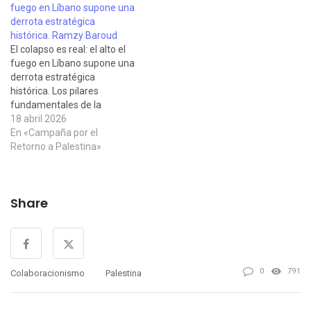
fuego en Líbano supone una
Jazeera, publicado en su
castellano por Ficción de la
derrota estratégica
traducción al castellano por
Razón, el 19 de agosto…
histórica. Ramzy Baroud
Mint Press News…
El colapso es real: el alto el
fuego en Líbano supone una
derrota estratégica
histórica. Los pilares
fundamentales de la
estrategia israelí —la fuerza
18 abril 2026
abrumadora, la
En «Campaña por el
fragmentación de los
Retorno a Palestina»
adversarios, el control de la
narrativa y la ingeniería
política— ya no funcionan
Share
como antes. Sin embargo,
Netanyahu sigue
proyectando una imagen…
0
791
Colaboracionismo
Palestina