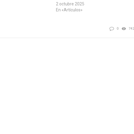
, el profesor Peter,
2 octubre 2025
eriales en temas de
En «Artículos»
esde una…
0
74