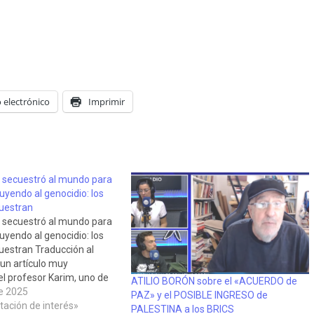
 electrónico
Imprimir
o secuestró al mundo para
uyendo al genocidio: los
uestran
o secuestró al mundo para
uyendo al genocidio: los
estran Traducción al
 un artículo muy
el profesor Karim, uno de
ATILIO BORÓN sobre el «ACUERDO de
s de BettBeat Media, una
e 2025
PAZ» y el POSIBLE INGRESO de
nde él y su
ación de interés»
PALESTINA a los BRICS