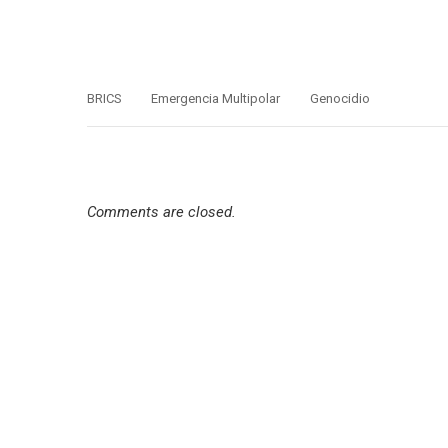
decidido…
copresentador
producen mat
geopolítica d
BRICS
Emergencia Multipolar
Genocidio
Comments are closed.