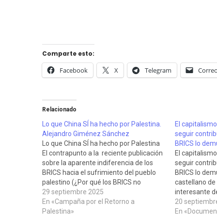
Comparte esto:
Facebook
X
Telegram
Correo
Relacionado
Lo que China SÍ ha hecho por Palestina.
El capitalism
Alejandro Giménez Sánchez
seguir contrib
Lo que China SÍ ha hecho por Palestina
BRICS lo dem
El contrapunto a la reciente publicación
El capitalism
sobre la aparente indiferencia de los
seguir contrib
BRICS hacia el sufrimiento del pueblo
BRICS lo demu
palestino (¿Por qué los BRICS no
castellano de
denuncian el actual genocidio en Gaza?,
29 septiembre 2025
interesante d
de Eric Toussaint), con unas cuantas
En «Campaña por el Retorno a
los fundadore
20 septiembr
buenas razones para explicar el
Palestina»
plataforma do
En «Document