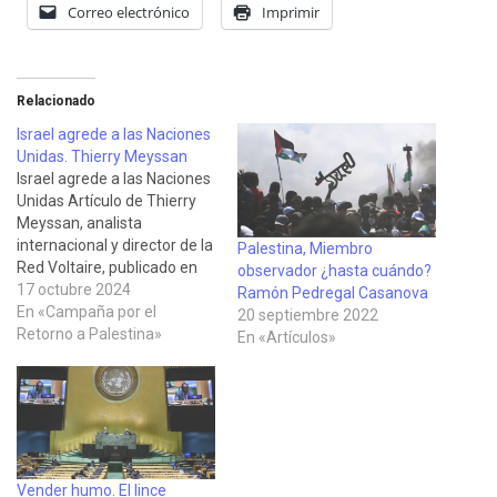
Correo electrónico
Imprimir
Relacionado
Israel agrede a las Naciones
Unidas. Thierry Meyssan
Israel agrede a las Naciones
Unidas Artículo de Thierry
Meyssan, analista
internacional y director de la
Palestina, Miembro
Red Voltaire, publicado en
observador ¿hasta cuándo?
su web el 15 de octubre de
17 octubre 2024
Ramón Pedregal Casanova
2024. Aunque muchos no lo
En «Campaña por el
20 septiembre 2022
saben, cuando la Asamblea
Retorno a Palestina»
En «Artículos»
General de la ONU aceptó la
adhesión de Israel,
mediante la resolución 273
(el…
Vender humo. El lince