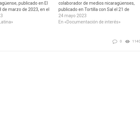
ragüense, publicado en El
colaborador de medios nicaragüenses,
13 de marzo de 2023, en el
publicado en Tortilla con Sal el 21 de
a evidencia de que
23
mayo de 2023, en el que da cuenta de la
24 mayo 2023
os países
Latina»
seria advertencia de China a EEUU y sus
En «Documentación de interés»
anos con gobiernos
aliados del G7: “Permítanme…
os han logrado avances
en las condiciones de…
0
114