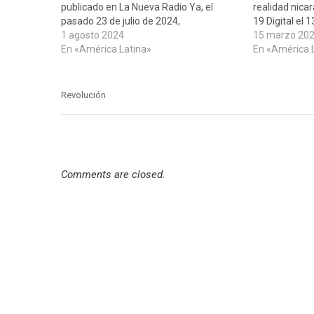
publicado en La Nueva Radio Ya, el
realidad nica
pasado 23 de julio de 2024,
19 Digital el 
comentando las muchas razones para
1 agosto 2024
que comenta l
15 marzo 20
considerar el Acto de Conmemoración
En «América Latina»
únicamente l
En «América 
del 45 Aniversario de la Revolución
latinoameric
Popular Sandinista como uno de los…
revolucionari
sustanciales 
Revolución
Comments are closed.