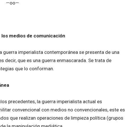
—oo—
de los medios de comunicación
la guerra imperialista contemporánea se presenta de una
es decir, que es una guerra enmascarada. Se trata de
rategias que lo conforman.
ánea
glos precedentes, la guerra imperialista actual es
militar convencional con medios no convencionales, este es
ados que realizan operaciones de limpieza política (grupos
 de la manipulación mediática.