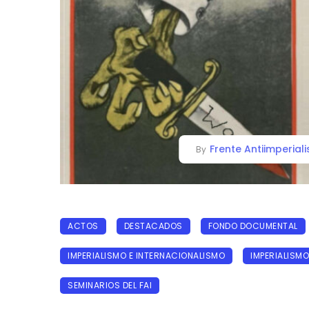
Frente Antiimperiali
By
ACTOS
DESTACADOS
FONDO DOCUMENTAL
IMPERIALISMO E INTERNACIONALISMO
IMPERIALISMO
SEMINARIOS DEL FAI