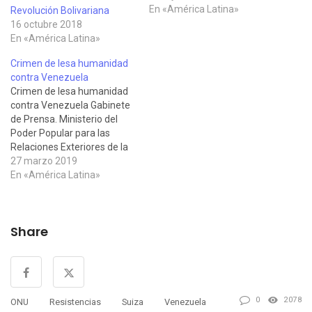
golpe de estado en
En «América Latina»
Revolución Bolivariana
Venezuela por parte de
16 octubre 2018
toda la prensa escrita
En «América Latina»
española
Crimen de lesa humanidad
contra Venezuela
Crimen de lesa humanidad
contra Venezuela Gabinete
de Prensa. Ministerio del
Poder Popular para las
Relaciones Exteriores de la
República Bolivariana de
27 marzo 2019
Venezuela, 23 de marzo de
En «América Latina»
2019 Presentación con la
descripción del efecto que
las sanciones aplicadas por
Share
la administración de los
EEUU están teniendo sobre
la economía y…
0
2078
ONU
Resistencias
Suiza
Venezuela