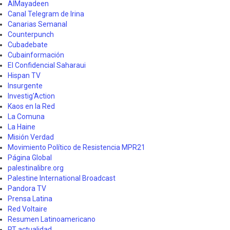
AlMayadeen
Canal Telegram de Irina
Canarias Semanal
Counterpunch
Cubadebate
Cubainformación
El Confidencial Saharaui
Hispan TV
Insurgente
Investig'Action
Kaos en la Red
La Comuna
La Haine
Misión Verdad
Movimiento Político de Resistencia MPR21
Página Global
palestinalibre.org
Palestine International Broadcast
Pandora TV
Prensa Latina
Red Voltaire
Resumen Latinoamericano
RT actualidad