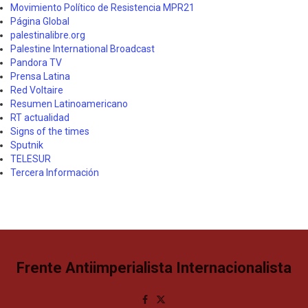
Movimiento Político de Resistencia MPR21
Página Global
palestinalibre.org
Palestine International Broadcast
Pandora TV
Prensa Latina
Red Voltaire
Resumen Latinoamericano
RT actualidad
Signs of the times
Sputnik
TELESUR
Tercera Información
Frente Antiimperialista Internacionalista