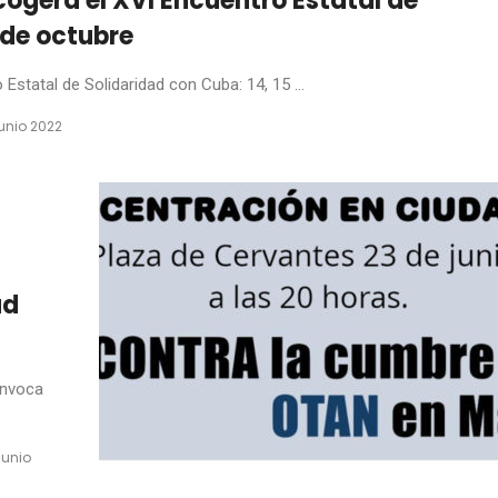
ogerá el XVI Encuentro Estatal de
 de octubre
statal de Solidaridad con Cuba: 14, 15 ...
junio 2022
ad
onvoca
junio