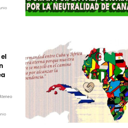
junio
el
n
ea
 Ateneo
junio