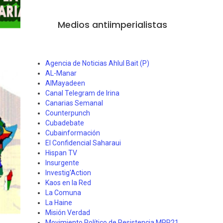
Medios antiimperialistas
Agencia de Noticias Ahlul Bait (P)
AL-Manar
AlMayadeen
Canal Telegram de Irina
Canarias Semanal
Counterpunch
Cubadebate
Cubainformación
El Confidencial Saharaui
Hispan TV
Insurgente
Investig'Action
Kaos en la Red
La Comuna
La Haine
Misión Verdad
Movimiento Político de Resistencia MPR21