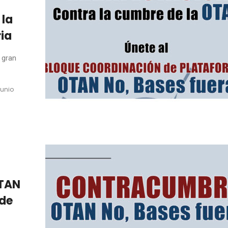
 la
ia
 gran
junio
OTAN
 de