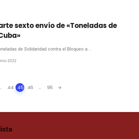
arte sexto envío de «Toneladas de
 Cuba»
eladas de Solidaridad contra el Bloqueo a ...
junio 2022
..
44
45
46
...
96
ista