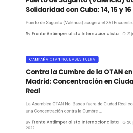
Puerto de Sagunto (València) ac
Solidaridad con Cuba: 14, 15 y 16
Puerto de Sagunto (València) acogerá el XVI Encuentro E
Frente Antiimperialista Internacionalista
By
21 
CAMPAÑA OTAN NO, BASES FUERA
Contra la Cumbre de la OTAN en
Madrid: Concentración en Ciud
Real
La Asamblea OTAN No, Bases fuera de Ciudad Real c
una Concentración contra la Cumbre ...
Frente Antiimperialista Internacionalista
By
20 
2022