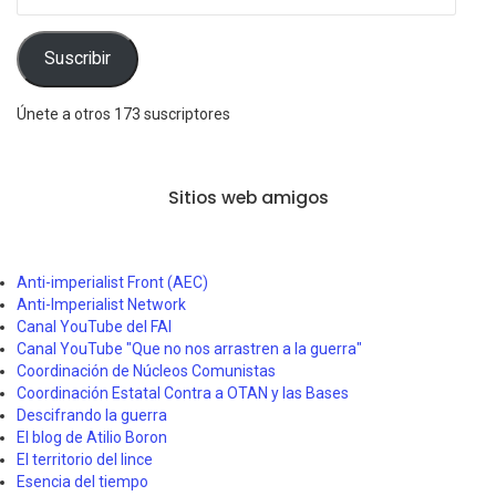
de
correo
electrónico
Suscribir
Únete a otros 173 suscriptores
Sitios web amigos
Anti-imperialist Front (AEC)
Anti-Imperialist Network
Canal YouTube del FAI
Canal YouTube "Que no nos arrastren a la guerra"
Coordinación de Núcleos Comunistas
Coordinación Estatal Contra a OTAN y las Bases
Descifrando la guerra
El blog de Atilio Boron
El territorio del lince
Esencia del tiempo