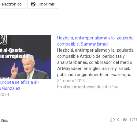
 electrónico
Imprimir
Hezbolá, antiimperialismo y la izquierda
compatible. Sammy Ismail
Hezbolá, antiimperialismo y la izquierda
compatible Artículo del periodista y
analista libanés, colaborador del medio
Al Mayadeen en ingles Sammy Ismail,
publicado originalmente en esa lengua
el 11 de marzo de 2023 y traducido para
31 enero 2024
uropea se afilia a al-
el FAI por nuestros compañeros. "Uno
En «Documentación de interés»
u González
de los discursos típicos que se esgrimen
 2024
contra la…
»
0
107
Siria