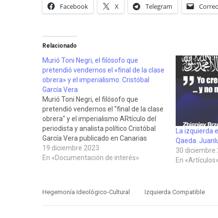
Facebook
X
Telegram
Correo
Relacionado
Murió Toni Negri, el filósofo que
pretendió vendernos el «final de la clase
obrera» y el imperialismo. Cristóbal
García Vera
Murió Toni Negri, el filósofo que
pretendió vendernos el "final de la clase
obrera" y el imperialismo ARtículo del
periodista y analista político Cristóbal
La izquierda e
García Vera publicado en Canarias
Qaeda. Juanl
Semanal, el 18 de diciembre de 2023. La
19 diciembre 2023
30 diciembre
mayor relevancia pública de Negri se
En «Documentación de interés»
En «Artículos
produjo a raíz de la publicación de…
Hegemonía Ideológico-Cultural
Izquierda Compatible