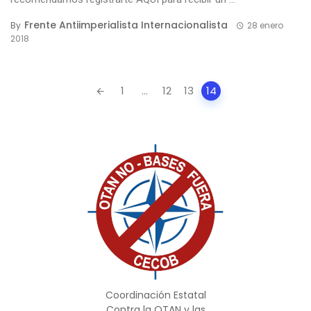
Frente Antiimperialista Internacionalista
By
28 enero
2018
Posts
1
...
12
13
14
navigation
Coordinación Estatal
Contra la OTAN y las