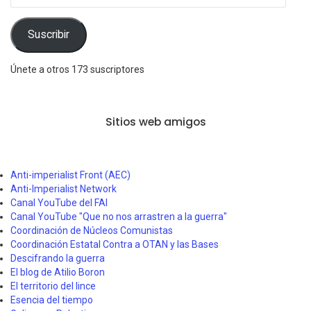
correo
electrónico
Suscribir
Únete a otros 173 suscriptores
Sitios web amigos
Anti-imperialist Front (AEC)
Anti-Imperialist Network
Canal YouTube del FAI
Canal YouTube "Que no nos arrastren a la guerra"
Coordinación de Núcleos Comunistas
Coordinación Estatal Contra a OTAN y las Bases
Descifrando la guerra
El blog de Atilio Boron
El territorio del lince
Esencia del tiempo