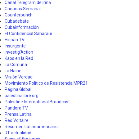
Canal Telegram de Irina
Canarias Semanal
Counterpunch
Cubadebate
Cubainformación
El Confidencial Saharaui
Hispan TV
Insurgente
Investig'Action
Kaos en la Red
La Comuna
La Haine
Misión Verdad
Movimiento Político de Resistencia MPR21
Página Global
palestinalibre.org
Palestine International Broadcast
Pandora TV
Prensa Latina
Red Voltaire
Resumen Latinoamericano
RT actualidad
Signs of the times