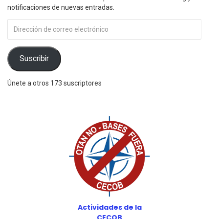
notificaciones de nuevas entradas.
Dirección
de
correo
electrónico
Suscribir
Únete a otros 173 suscriptores
Actividades de la
CECOB