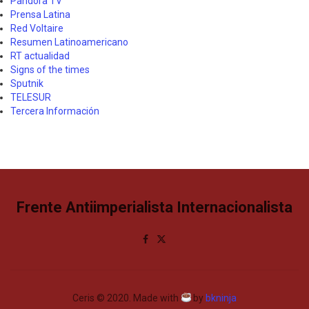
Pandora TV
Prensa Latina
Red Voltaire
Resumen Latinoamericano
RT actualidad
Signs of the times
Sputnik
TELESUR
Tercera Información
Frente Antiimperialista Internacionalista
Ceris © 2020. Made with
by
bkninja