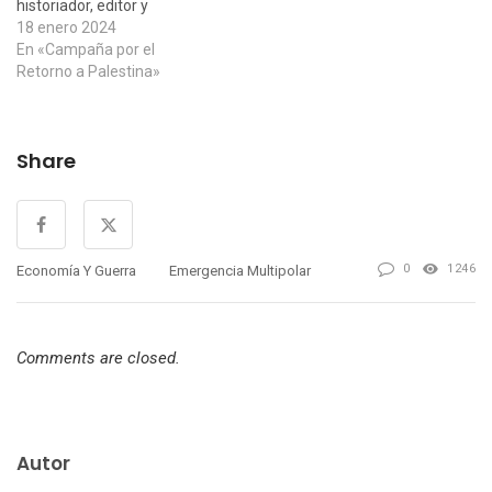
historiador, editor y
periodista indio Vijay
18 enero 2024
Prashad, miembro de la
En «Campaña por el
redacción y corresponsal en
Retorno a Palestina»
jefe de Globetrotter y
director del Instituto
Tricontinental de
Share
Investigación Social, que
nos han facilitado desde
Globetrotter y que apareció,
originalmente…
0
1246
Economía Y Guerra
Emergencia Multipolar
Comments are closed.
Autor