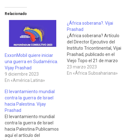
Relacionado
¿África soberana?. Vijai
Prashad
¿África soberana? Artículo
del Director Ejecutivo del
Instituto Tricontinental, Vijai
Prashad, publicado en el
ExxonMobil quiere iniciar
Viejo Topo el 21 de marzo
una guerra en Sudamérica.
de 2023 traducido al
23 marzo 2023
Vijay Prashad
castellano, a partir del
En «África Subsahariana»
9 diciembre 2023
original en inglés del New
En «América Latina»
Left Review del 9 de marzo.
El levantamiento mundial
La negativa del continente
contra la guerra de Israel
a seguir la línea de la
hacia Palestina. Vijay
Nueva…
Prashad
El levantamiento mundial
contra la guerra de Israel
hacia Palestina Publicamos
aquí el artículo del