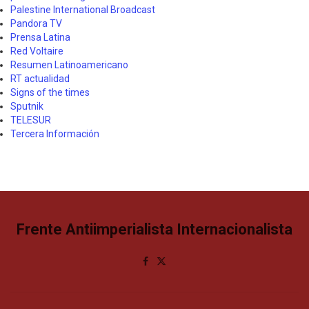
Palestine International Broadcast
Pandora TV
Prensa Latina
Red Voltaire
Resumen Latinoamericano
RT actualidad
Signs of the times
Sputnik
TELESUR
Tercera Información
Frente Antiimperialista Internacionalista