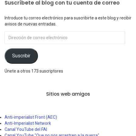
Suscríbete al blog con tu cuenta de correo
Introduce tu correo electrónico para suscribirte a este blog y recibir
avisos de nuevas entradas.
Dirección
de
correo
electrónico
Suscribir
Únete a otros 173 suscriptores
Sitios web amigos
Anti-imperialist Front (AEC)
Anti-Imperialist Network
Canal YouTube del FAI
Canal YouTube "Que no nos arrastren a la guerra"